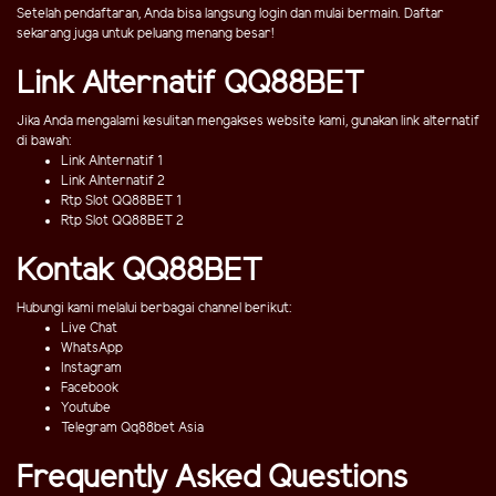
Setelah pendaftaran, Anda bisa langsung login dan mulai bermain. Daftar
sekarang juga untuk peluang menang besar!
Link Alternatif QQ88BET
Jika Anda mengalami kesulitan mengakses website kami, gunakan link alternatif
di bawah:
Link Alnternatif 1
Link Alnternatif 2
Rtp Slot QQ88BET 1
Rtp Slot QQ88BET 2
Kontak QQ88BET
Hubungi kami melalui berbagai channel berikut:
Live Chat
WhatsApp
Instagram
Facebook
Youtube
Telegram Qq88bet Asia
Frequently Asked Questions