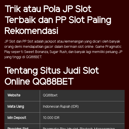
Trik atau Pola JP Slot
Terbaik dan PP Slot Paling
Rekomendasi
JP Slot dan PP Slot adalah jackpot atau kemenangan yang dicari oleh banyak
orang demi mendapatkan gacor dalam bermain slot online. Game Pragmatic
Play seperti Sweet Bonanza, Sugar Rush, dan banyak lagi memiliki peluang JP
yang tinggi di QQ88BET.
Tentang Situs Judi Slot
Online QQ88BET
Website
QQ88bet
Mata Uang
Indonesian Rupiah (IDR)
Min Deposit
10.000 IDR