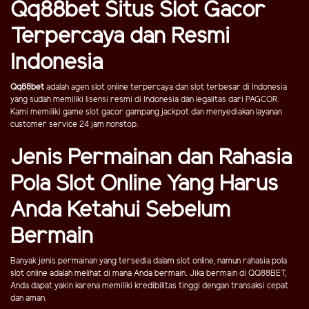
Qq88bet Situs Slot Gacor
Terpercaya dan Resmi
Indonesia
Qq88bet
adalah agen slot online terpercaya dan slot terbesar di Indonesia
yang sudah memiliki lisensi resmi di Indonesia dan legalitas dari PAGCOR.
Kami memiliki game slot gacor gampang jackpot dan menyediakan layanan
customer service 24 jam nonstop.
Jenis Permainan dan Rahasia
Pola Slot Online Yang Harus
Anda Ketahui Sebelum
Bermain
Banyak jenis permainan yang tersedia dalam slot online, namun rahasia pola
slot online adalah melihat di mana Anda bermain. Jika bermain di QQ88BET,
Anda dapat yakin karena memiliki kredibilitas tinggi dengan transaksi cepat
dan aman.