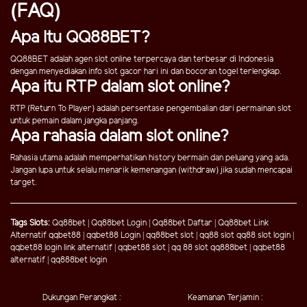
(FAQ)
Apa Itu QQ88BET?
QQ88BET adalah agen slot online terpercaya dan terbesar di Indonesia
dengan menyediakan info slot gacor hari ini dan bocoran togel terlengkap.
Apa itu RTP dalam slot online?
RTP (Return To Player) adalah persentase pengembalian dari permainan slot
untuk pemain dalam jangka panjang.
Apa rahasia dalam slot online?
Rahasia utama adalah memperhatikan history bermain dan peluang yang ada.
Jangan lupa untuk selalu menarik kemenangan (withdraw) jika sudah mencapai
target.
Tags Slots:
Qq88bet
|
Qq88bet Login
|
Qq88bet Daftar
|
Qq88bet Link
Alternatif
qqbet88
|
qqbet88 Login
|
qq88bet slot
|
qq88 slot
qq88 slot login
|
qqbet88 login link alternatif
|
qqbet88 slot
|
qq 88 slot
qq888bet
|
qqbet88
alternatif
|
qq888bet login
Dukungan Perangkat :
Keamanan Terjamin :