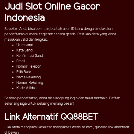
Judi Slot Online Gacor
Indonesia
Sebelum Anda bisa bermain, buatlah user ID baru dengan melakukan
pendaftaran di menu register secara gratis. Pastikan data yang Anda
masukkan valid dan lengkap.
Username
Kata Sandi
Konfirmasi Sandi
Email
Nomor Telepon
Pilih Bank
Nama Rekening
Nomor Rekening
Kode Validasi
Setelah pendaftaran, Anda bisa langsung login dan mulai bermain. Daftar
sekarang juga untuk peluang menang besar!
Link Alternatif QQ88BET
Jika Anda mengalami kesulitan mengakses website kami, gunakan link alternatif
di bawah: