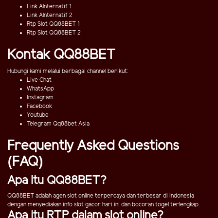
Link Alnternatif 1
Link Alnternatif 2
Rtp Slot QQ88BET 1
Rtp Slot QQ88BET 2
Kontak QQ88BET
Hubungi kami melalui berbagai channel berikut:
Live Chat
WhatsApp
Instagram
Facebook
Youtube
Telegram Qq88bet Asia
Frequently Asked Questions
(FAQ)
Apa Itu QQ88BET?
QQ88BET adalah agen slot online terpercaya dan terbesar di Indonesia
dengan menyediakan info slot gacor hari ini dan bocoran togel terlengkap.
Apa itu RTP dalam slot online?