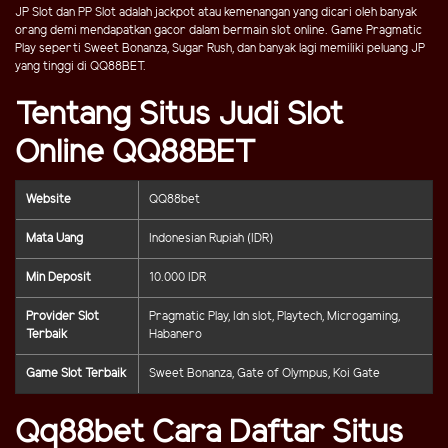
JP Slot dan PP Slot adalah jackpot atau kemenangan yang dicari oleh banyak
orang demi mendapatkan gacor dalam bermain slot online. Game Pragmatic
Play seperti Sweet Bonanza, Sugar Rush, dan banyak lagi memiliki peluang JP
yang tinggi di QQ88BET.
Tentang Situs Judi Slot
Online QQ88BET
Website
QQ88bet
Mata Uang
Indonesian Rupiah (IDR)
Min Deposit
10.000 IDR
Provider Slot
Pragmatic Play, Idn slot, Playtech, Microgaming,
Terbaik
Habanero
Game Slot Terbaik
Sweet Bonanza, Gate of Olympus, Koi Gate
Qq88bet Cara Daftar Situs